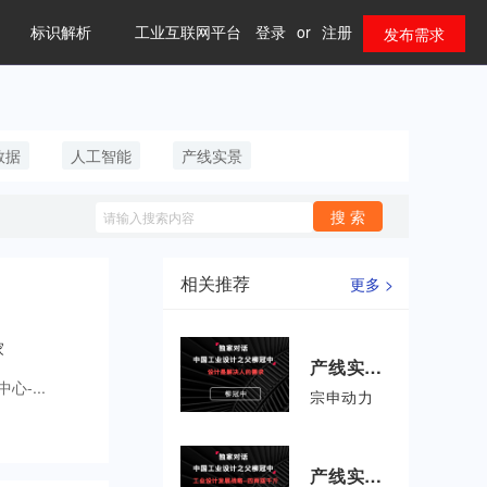
标识解析
工业互联网平台
登录
or
注册
发布需求
智慧工厂—孕育工业4.0——德国博世工业
智慧产线-实景观摩
智慧工厂—博世力士乐洪堡工厂
数据
人工智能
产线实景
智慧产线-实景观摩
搜 索
智慧工厂—西门子（成都）智能生产
相关推荐
更多 >
智慧产线-实景观摩
家
产线实景—宗申动力零部件
-...
宗申动力
产线实景—宗申自动化生产线-A1线