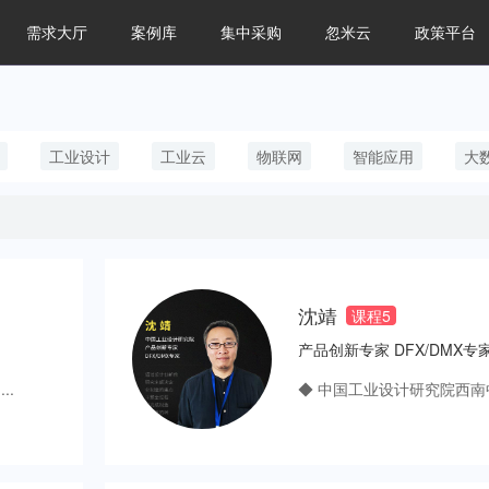
需求大厅
案例库
集中采购
忽米云
政策平台
工业设计
工业云
物联网
智能应用
大
沈靖
课程
5
产品创新专家 DFX/DMX专
..
◆ 中国工业设计研究院西南中心