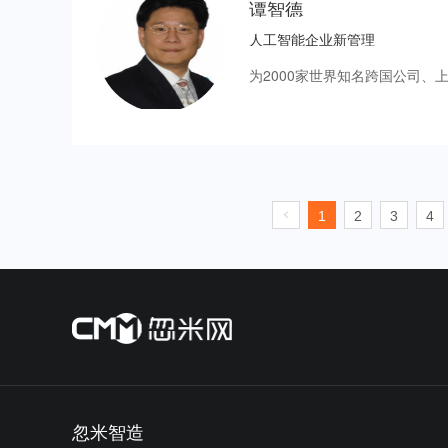
谭智德
人工智能企业新管理
为2000家世界知名跨国公司、上.
1
2
3
4
忽米智造