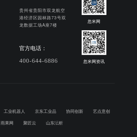
智慧产线-实景观摩
贵州省贵阳市双龙航空
港经济区园林路73号双
忽米网
龙数据工场A座7楼
智慧工厂—西门子（成都）智能生产
智慧产线-实景观摩
官方电话：
400-644-6886
忽米网资讯
工业机器人
京东工业品
协同创新
艺点意创
雨果网
聚匠云
山东沄析