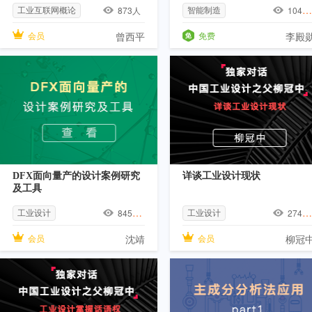
工业互联网概论
智能制造
873
人
10416
会员
曾西平
免费
李殿
DFX面向量产的设计案例研究
详谈工业设计现状
及工具
工业设计
工业设计
8459
人
27401
会员
沈靖
会员
柳冠