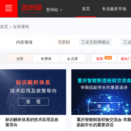
首页
专业服务市场
贵州站
首页 >
全部课程
内容领域
无限制
工业互联网概论
工
全部
免费课
会员课
最新
最热
标识解析体系的技术应用及政
重庆智能制造经验交流会-李
策导向
勋副市长的重要讲话