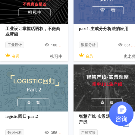
工业设计掌握话语权，不做商
part1-主成分分析法的应用
业帮凶
工业设计
数据分析
10086
人
6513
会员
柳冠中
会员
庞老
logistic回归-part2
智慧产线-实景观摩-宗申101生
产线
数据分析
产线实景
3588
人
26528