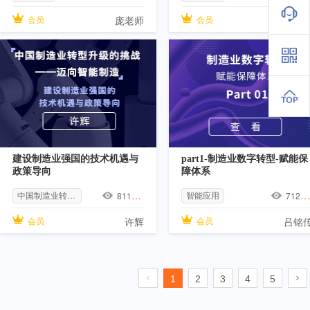
会员
庞老师
会员
宗申动
建设制造业强国的技术机遇与
part1-制造业数字转型-赋能保
政策导向
障体系
中国制造业转型升级
智能应用
8112
人
7126
会员
许辉
会员
吕铭
1
2
3
4
5