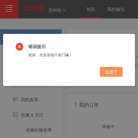
首页
我的钱包
贵州站
雇主首页
错误提示
欢迎您
我的订单
老师，先登录报个家门嘛！
，
完善信息
我的协作
知道了
我购买的服务
sentinel
我的发票
我的订单
收藏 & 关注
审核中
收藏的服务商