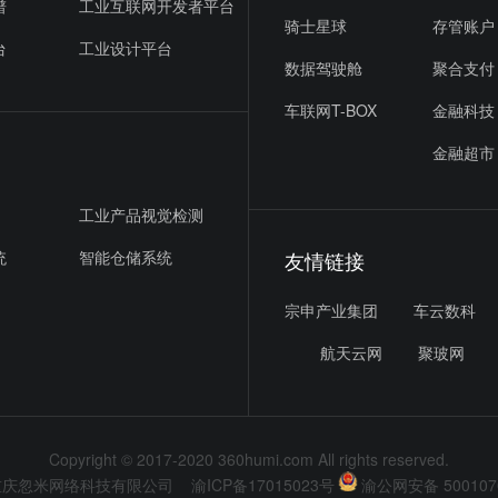
谱
工业互联网开发者平台
骑士星球
存管账户
台
工业设计平台
数据驾驶舱
聚合支付
车联网T-BOX
金融科技
金融超市
工业产品视觉检测
统
智能仓储系统
友情链接
宗申产业集团
车云数科
航天云网
聚玻网
Copyright © 2017-2020 360humi.com All rights reserved.
庆忽米网络科技有限公司 渝ICP备17015023号
渝公网安备 500107