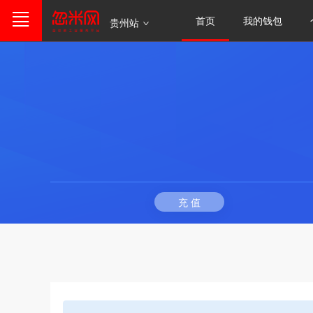
首页
我的钱包
贵州站
充 值