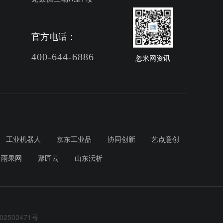
官方电话：
400-644-6886
忽米网资讯
工业机器人
京东工业品
协同创新
艺点意创
雨果网
聚匠云
山东沄析
02502471号