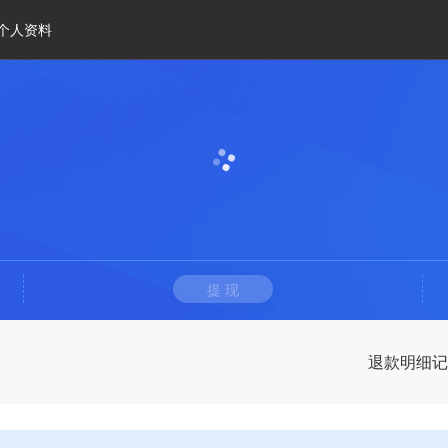
个人资料
提 现
退款明细记