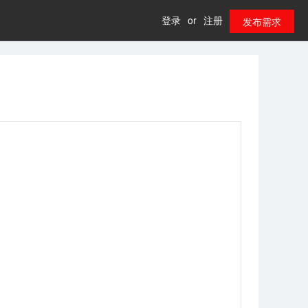
登录
or
注册
发布需求