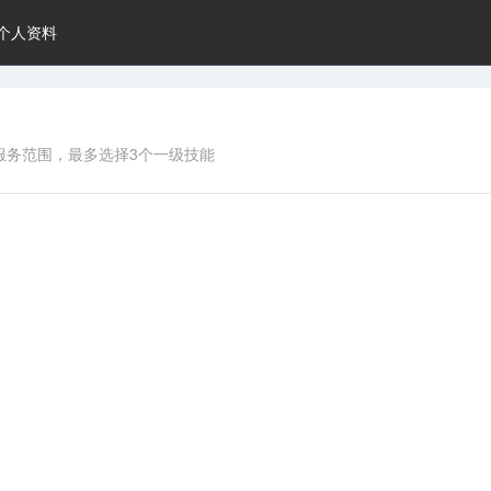
个人资料
服务范围，最多选择3个一级技能