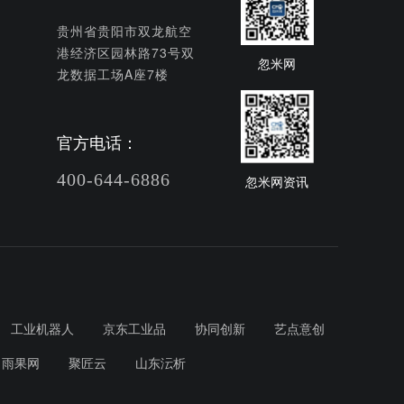
贵州省贵阳市双龙航空
港经济区园林路73号双
忽米网
龙数据工场A座7楼
官方电话：
400-644-6886
忽米网资讯
工业机器人
京东工业品
协同创新
艺点意创
雨果网
聚匠云
山东沄析