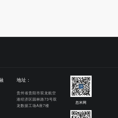
融
地址：
贵州省贵阳市双龙航空
港经济区园林路73号双
忽米网
龙数据工场A座7楼