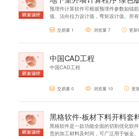
预埋件计算软件可根据预埋件参数如锚筋
值、法向拉力设计值，弯矩设计值。所有
交易量
1
浏览量
7
更新
中国CAD工程
中国CAD工程
交易量
0
浏览量
10
更
黑格软件-板材下料开料套料
黑格软件是一款功能全面的切割优化软件
贵的加工材料及时间，可广泛用于钣金、