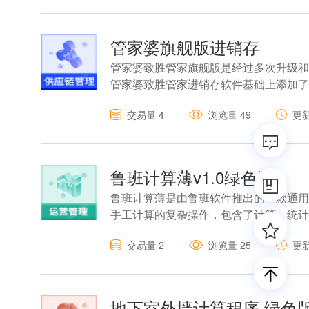
管家婆旗舰版进销存
管家婆致胜管家旗舰版是经过多次升级和
管家婆致胜管家进销存软件基础上添加了
交易量
4
浏览量
49
更
鲁班计算薄v1.0绿色版
鲁班计算薄是由鲁班软件推出的一款通用
手工计算的复杂操作，包含了计算、统计、
捷按钮，有需要的用户快
交易量
2
浏览量
25
更
地下室外墙计算程序 绿色