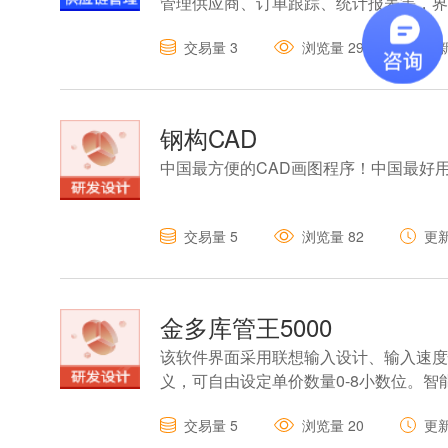
管理供应商、订单跟踪、统计报表等，界
交易量
3
浏览量
29
更
钢构CAD
中国最方便的CAD画图程序！中国最好
交易量
5
浏览量
82
更
金多库管王5000
该软件界面采用联想输入设计、输入速度
义，可自由设定单价数量0-8小数位。
性高。
交易量
5
浏览量
20
更