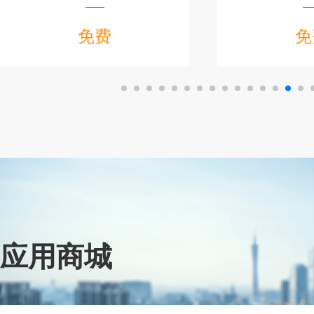
准，预防品质缺陷，精准定位设计隐
拔、盘点等业务功
患，提供优化方案，支持一键输出
即时库存、统计分
免费
免
Gerber、BOM、坐标文件，促进增效
库业务进行全方位
降本。
使企业能便捷的实
管
应用商城